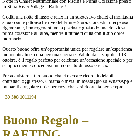
Notte in Chalet Matrimoniale con Piscina e Prima Colazione presso
lo Stura River Village – Rafting !
Goditi una notte di lusso e relax in un suggestivo chalet di montagna
situato sulle pittoresche rive del Fiume Stura. Concediti una pausa
rigenerante, immergendoti nella piscina e gustando una deliziosa
prima colazione all’alba, mentre il fiume ti culla con il suo dolce
mormorio.
Questo buono offre un’opportunità unica per regalare un’esperienza
indimenticabile a una persona speciale. Valido dal 13 aprile al 13
ottobre, è il regalo perfetto per celebrare un’occasione speciale o per
semplicemente concedersi un momento di lusso e relax.
Per acquistare il tuo buono chalet e creare ricordi indelebili,
contattaci oggi stesso. Chiama o invia un messaggio su WhatsApp e
preparati a regalare un’esperienza che sarà ricordata per sempre
+39
388 1011194
Buono Regalo –
RAFTING