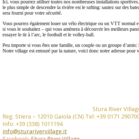
Ici, vous pourrez utiliser toutes nos nombreuses installations sportive
le plus simple de descendre la rivière est le rafting: sautez sur des 
sera fourni pour votre sécurité.
Vous pourrez également louer un vélo électrique ou un VTT normal et v
si vous le souhaitez – qui vous amènera à découvrir les meilleurs pano
essayer le tir à l’arc, le football et le volley-ball.
Peu importe si vous êtes une famille, un couple ou un groupe d’amis: 
Notre village est entouré par la nature, voici donc notre adresse pour 
Stura River Villag
Reg. Stiera – 12010 Gaiola (CN) Tel: +39 0171 29070
Info: +39 (338) 1011194
info@sturarivervillage.it
Facebook:
Stura River Village