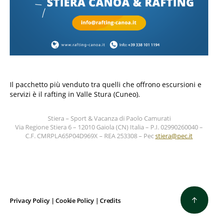
Il pacchetto più venduto tra quelli che offrono escursioni e
servizi è il rafting in Valle Stura (Cuneo).
Stiera – Sport & Vacanza di Paolo Camurati
Via Regione Stiera 6 – 12010 Gaiola (CN) Italia – P.I. 02990260040 –
C.F. CMRPLA65P04D969X – REA 253308 – Pec
stiera@pec.it
↑
Privacy Policy
|
Cookie Policy
|
Credits