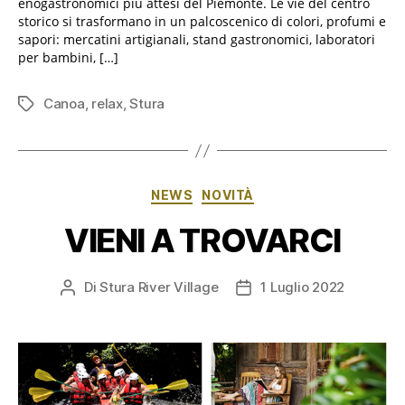
enogastronomici più attesi del Piemonte. Le vie del centro
storico si trasformano in un palcoscenico di colori, profumi e
sapori: mercatini artigianali, stand gastronomici, laboratori
per bambini, […]
Canoa
,
relax
,
Stura
Tag
Categorie
NEWS
NOVITÀ
VIENI A TROVARCI
Di
Stura River Village
1 Luglio 2022
Autore
Data
articolo
dell'articolo